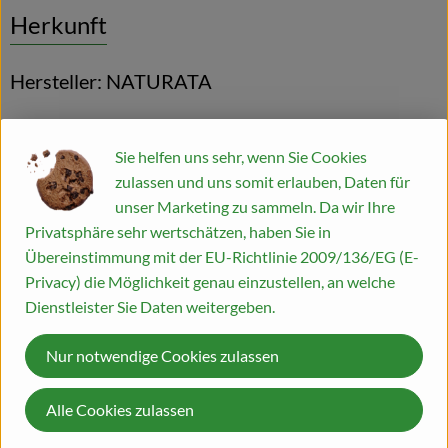
Herkunft
Hersteller: NATURATA
D-71672 Marbach Italien
Sie helfen uns sehr, wenn Sie Cookies
zulassen und uns somit erlauben, Daten für
unser Marketing zu sammeln. Da wir Ihre
Privatsphäre sehr wertschätzen, haben Sie in
Naturata AG
Übereinstimmung mit der EU-Richtlinie 2009/136/EG (E-
Privacy) die Möglichkeit genau einzustellen, an welche
D 71672 Marbach
Dienstleister Sie Daten weitergeben.
Die NATURATA AG – „Wir leben Bio 4.0“
Nur notwendige Cookies zulassen
Als führender Anbieter von biologischen und bio-
dynamischen Lebensmitteln zeichnet sich die NATURATA AG
Alle Cookies zulassen
durch beste Qualität, Nachhaltigkeit und einzigartigen