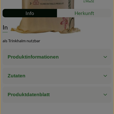
#10196
3,29 €
/ 500 g
6,58 €
/ 1kg
7% MwSt
Rezepte
Blog
Info
Herkunft
Es wurden kei
Entdecke passende Rezepte
Info
als Trinkhalm nutzbar
Produktinformationen
Zutaten
Produktdatenblatt