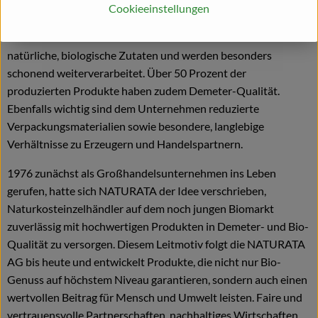
Geschmack aus. Die Marke macht dabei den extra Schritt, um
Cookieeinstellungen
Verbrauchern mehr als Standard Bio zu garantieren. Die rund
300 Premium-Produkte enthalten daher ausschließlich
natürliche, biologische Zutaten und werden besonders
schonend weiterverarbeitet. Über 50 Prozent der
produzierten Produkte haben zudem Demeter-Qualität.
Ebenfalls wichtig sind dem Unternehmen reduzierte
Verpackungsmaterialien sowie besondere, langlebige
Verhältnisse zu Erzeugern und Handelspartnern.
1976 zunächst als Großhandelsunternehmen ins Leben
gerufen, hatte sich NATURATA der Idee verschrieben,
Naturkosteinzelhändler auf dem noch jungen Biomarkt
zuverlässig mit hochwertigen Produkten in Demeter- und Bio-
Qualität zu versorgen. Diesem Leitmotiv folgt die NATURATA
AG bis heute und entwickelt Produkte, die nicht nur Bio-
Genuss auf höchstem Niveau garantieren, sondern auch einen
wertvollen Beitrag für Mensch und Umwelt leisten. Faire und
vertrauensvolle Partnerschaften, nachhaltiges Wirtschaften