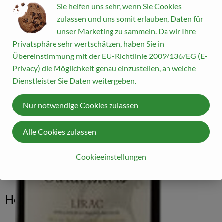
Kiste
Sie helfen uns sehr, wenn Sie Cookies
zulassen und uns somit erlauben, Daten für
Blog
Erst ab 07.09.2026 lieferbar!
unser Marketing zu sammeln. Da wir Ihre
Bitte bis 01.09.2026 vorbestellen!
Privatsphäre sehr wertschätzen, haben Sie in
#54301
89,19 €
/ Kiste
19,82 €
/ l
19% MwSt
Übereinstimmung mit der EU-Richtlinie 2009/136/EG (E-
Privacy) die Möglichkeit genau einzustellen, an welche
Rezepte
Info
Herkunft
Dienstleister Sie Daten weitergeben.
Es wurden kei
Entdecke passende Rezepte
Info
Nur notwendige Cookies zulassen
Alle Cookies zulassen
Produktinformationen
Cookieeinstellungen
Herkunft