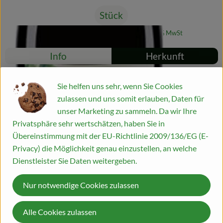
Stück
Blog
#53231
7,95 €
/ Stück
10,60 €
/ l
19% MwSt
Rezepte
Info
Herkunft
Es wurden kei
Entdecke passende Rezepte
Info
Sie helfen uns sehr, wenn Sie Cookies
zulassen und uns somit erlauben, Daten für
unser Marketing zu sammeln. Da wir Ihre
Privatsphäre sehr wertschätzen, haben Sie in
Produktinformationen
Übereinstimmung mit der EU-Richtlinie 2009/136/EG (E-
Privacy) die Möglichkeit genau einzustellen, an welche
Dienstleister Sie Daten weitergeben.
Zutaten
Nur notwendige Cookies zulassen
Produktdatenblatt
Alle Cookies zulassen