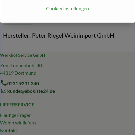
Cookieeinstellungen
Herkunft
Hersteller: Peter Riegel Weinimport GmbH
Werkhof Service GmbH
Zum Lonnenhohl 40
44319 Dortmund
0231 9231 340
kunde@abokiste24.de
LIEFERSERVICE
Häufige Fragen
Wohin wir liefern
Kontakt