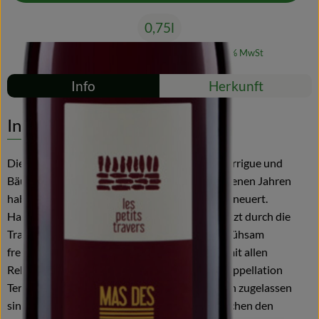
0,75l
Blog
#54306
13,95 €
/ 0,75l
18,60 €
/ l
19% MwSt
Rezepte
Info
Herkunft
Es wurden kei
Entdecke passende Rezepte
Info
Die Petits Travers, das sind die kleinen, von Garrigue und
Bäumen umgebenen Parzellen. In den vergangenen Jahren
haben wir hier den Rebbestand schrittweise erneuert.
Hauptrebsorte ist Cinsault, in der Cuvée ergänzt durch die
Trauben einer neuen Parzelle. Wir haben sie mühsam
freigelegt und als Gemischten Satz bepflanzt mit allen
Rebsorten, die im strengen Pflichtenheft der Appellation
Terrasses du Larzac neben den Hauptrebsorten zugelassen
sind. Sie geben die feine Würze und unterstreichen den