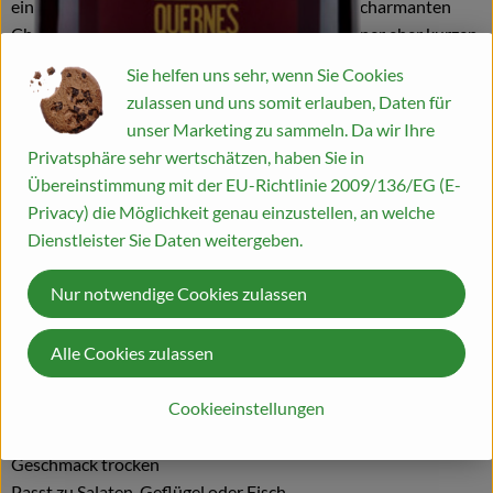
einzigartigen Stil. Den saftigen, fruchtigen und charmanten
Charakter des Cinsault hat Jean Natoli dank einer eher kurzen
Gärführung und einer sehr behutsamen Vinifizierung perfekt
Sie helfen uns sehr, wenn Sie Cookies
herausgearbeitet. Das leuchtende Granatrot in der bewusst
zulassen und uns somit erlauben, Daten für
gewählten Weißglasflasche ist allein schon ein Augenschmaus.
unser Marketing zu sammeln. Da wir Ihre
Am besten leicht gekühlt genießen.
Privatsphäre sehr wertschätzen, haben Sie in
Übereinstimmung mit der EU-Richtlinie 2009/136/EG (E-
Privacy) die Möglichkeit genau einzustellen, an welche
Erzeuger Famille Natoli - Montpeyroux
Dienstleister Sie Daten weitergeben.
Anbaugebiet Hérault
Rebsorte Cinsault, Terret, Counoise
Nur notwendige Cookies zulassen
Jahrgang 2024
Temperatur 16-18°
Alle Cookies zulassen
Lagerzeit jetzt + 2-3 Jahre
Weinart Rotwein
Cookieeinstellungen
Land Frankreich
Qualität Landwein
Geschmack trocken
Passt zu Salaten, Geflügel oder Fisch