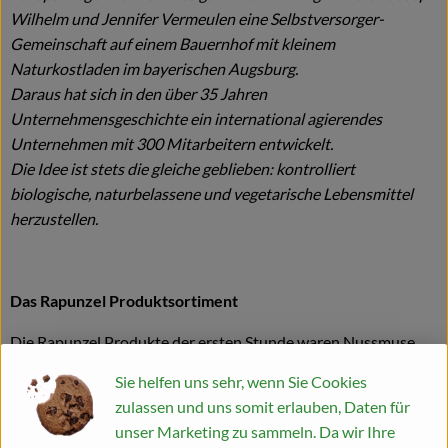
Wilhelm und Jennifer Vermeulen eine Selbstversorger-
Gemeinschaft auf einem Bauernhof mit kleinem
Naturkostladen im bayerischen Augsburg.
Daraus hat sich in den über 35 Jahren
Unternehmensgeschichte ein international agierendes
Unternehmen mit 300 Mitarbeitern entwickelt.
Die Idee ist stets die gleiche geblieben: kontrolliert
biologische, naturbelassene und vegetarische Lebensmittel
herzustellen.
Das Rapunzel Produktsortiment
Die Rapunzel Produkte der ersten Stunde waren Nussmuse,
Trockenfrüchte und Müsli. Inzwischen umfasst das Sortiment
Sie helfen uns sehr, wenn Sie Cookies
ca. 550 Produkte. Zusätzlich zählen heute Erzeugnisse wie
zulassen und uns somit erlauben, Daten für
Teigwaren, Speiseöle, Schokoladen und Kaffee zum
unser Marketing zu sammeln. Da wir Ihre
Kernsortiment. Die Hälfte dieser Produkte wird in Legau im