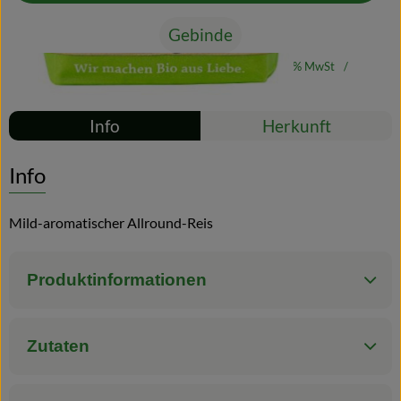
Gebinde
Blog
#10205
17,09 €
/ Gebinde
5,70 €
/ kg
7% MwSt
Handelsklasse II
Rezepte
Info
Herkunft
Es wurden kei
Entdecke passende Rezepte
Info
Mild-aromatischer Allround-Reis
Produktinformationen
Zutaten