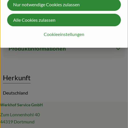
auch im Anbruch mindestens einen Monat frisch. Ein
Nur notwendige Cookies zulassen
eleganter, ganz typischer Grauburgunder mit einem
angeregten Dialog zwischen fruchtigen und nussigen Aromen.
Alle Cookies zulassen
Benannt nach der Frau des Gründervaters, exklusiv von und
für uns ausgewählt.
Cookieeinstellungen
Produktinformationen
Herkunft
Deutschland
Werkhof Service GmbH
Zum Lonnenhohl 40
44319 Dortmund