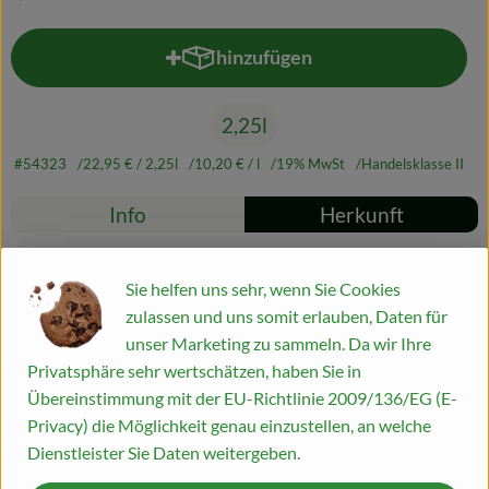
Blog
hinzufügen
Produkt zum Warenkorb hinzufü
2,25l
#54323
22,95 €
/ 2,25l
10,20 €
/ l
19% MwSt
Handelsklasse II
Rezepte
Info
Herkunft
Es wurden kei
Entdecke passende Rezepte
Info
Sie helfen uns sehr, wenn Sie Cookies
zulassen und uns somit erlauben, Daten für
Den beliebten badischen Grauburgunder gibt es jetzt in der
unser Marketing zu sammeln. Da wir Ihre
umweltfreundlichen 2,25l Weinbox. Diese ist aktuell vielleicht
Privatsphäre sehr wertschätzen, haben Sie in
die pfiffigste Weinverpackung auf dem Markt. Die Box wird
Übereinstimmung mit der EU-Richtlinie 2009/136/EG (E-
ausschließlich für Bioweine verwendet und sie lässt sich
Privacy) die Möglichkeit genau einzustellen, an welche
(getrennt) gut recyceln. Sie spart gegenüber Glas über 70%
Dienstleister Sie Daten weitergeben.
Energie ein und passt in jede Kühlschranktür. Der Inhalt bleibt