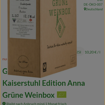
Naturkost
, Kontrollstelle:
DE-ÖKO-007
Deutschland
, Herkunft:
Wein
Getränke
Kosmetik & Drogerie
Angebote & Neues
22,95 €
/ 2,25l
10,20 €
/ l
Wir empfehlen
nur noch 3 2,25l verfügbar!
VINCE Weine
Grauburgunder QW
Kaiserstuhl Edition Anna
So geht's
Grüne Weinbox
Über uns
Veranstaltungen
Bleibt nach Anbruch mind.1 Monat frisch