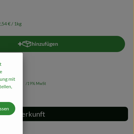
,54 €
/ 1kg
hinzufügen
Produkt zum Warenkorb hinzufügen
t
e
mung mit
72,54 €
/ 1kg
19% MwSt
ellen,
assen
Herkunft