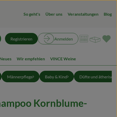
So geht's
Über uns
Veranstaltungen
Blog
Warenk
L
Registrieren
Anmelden
chen
 Neues
Wir empfehlen
VINCE Weine
Männerpflege
Baby & Kind
Düfte und ätherisch
Shampoo Kornblume-
n