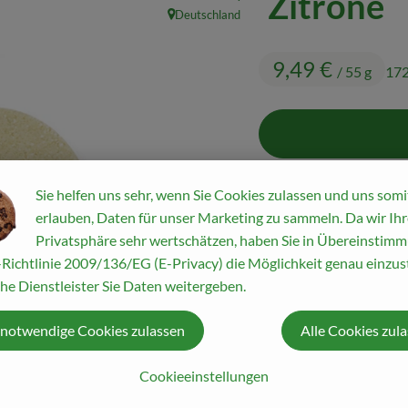
Zitrone
Deutschland
, Herkunft:
9,49 €
/ 55 g
172
55 g
Sie helfen uns sehr, wenn Sie Cookies zulassen und uns somi
erlauben, Daten für unser Marketing zu sammeln. Da wir Ihr
Privatsphäre sehr wertschätzen, haben Sie in Übereinstim
#64544
9,49 €
/ 55 g
1
Richtlinie 2009/136/EG (E-Privacy) die Möglichkeit genau einzust
he Dienstleister Sie Daten weitergeben.
Rezepte
 notwendige Cookies zulassen
Alle Cookies zul
Cookieeinstellungen
ine passenden Rezepte gefunden.