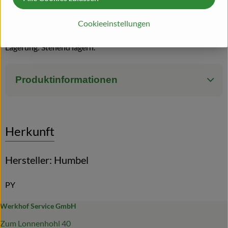
Herstellung: Aus kontrolliert biologischem Anbau, zertifiziert
Cookieeinstellungen
durch Ecocert FR-Bio-01
Lagerung: Stehend lagern.
Produktinformationen
Herkunft
Hersteller: Humbel
PY
Werkhof Service GmbH
Zum Lonnenhohl 40