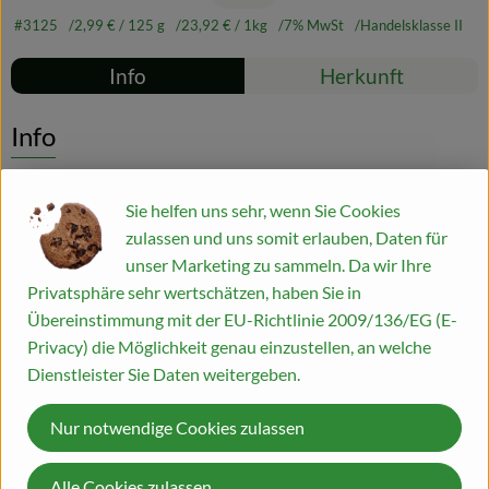
#3125
2,99 €
/ 125 g
23,92 €
/ 1kg
7% MwSt
Handelsklasse II
Blog
Rezepte
Info
Herkunft
Es wurden kei
Entdecke passende Rezepte
Info
Cremiger Weichkäse mit rotem und grünem Paprika
Sie helfen uns sehr, wenn Sie Cookies
zulassen und uns somit erlauben, Daten für
Produktinformationen
unser Marketing zu sammeln. Da wir Ihre
Privatsphäre sehr wertschätzen, haben Sie in
Übereinstimmung mit der EU-Richtlinie 2009/136/EG (E-
Zutaten
Privacy) die Möglichkeit genau einzustellen, an welche
Dienstleister Sie Daten weitergeben.
Produktdatenblatt
Nur notwendige Cookies zulassen
Alle Cookies zulassen