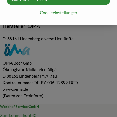
Herkunft
Cookieeinstellungen
Hersteller: ÖMA
D-88161 Lindenberg diverse Herkünfte
ÖMA Beer GmbH
Ökologische Molkereien Allgäu
D 88161 Lindenberg im Allgäu
Kontrollnummer DE-BY-006-12899-BCD
www.oema.de
(Daten von Ecoinform)
Werkhof Service GmbH
Zum Lonnenhohl 40