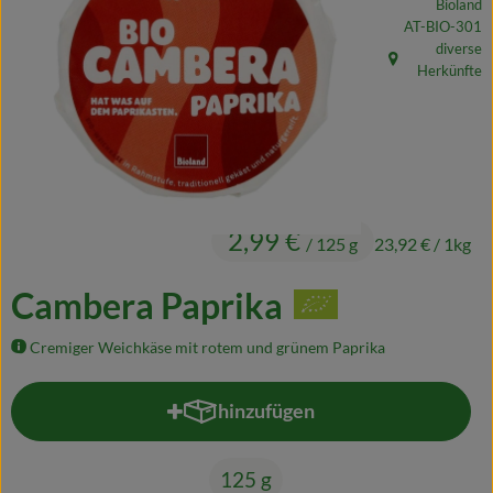
Bioland
Naturkost
, Kontrollstelle
AT-BIO-301
diverse
Wein
, Herkunft:
Herkünfte
Getränke
Kosmetik & Drogerie
Angebote & Neues
2,99 €
/ 125 g
23,92 €
/ 1kg
Wir empfehlen
Cambera Paprika
VINCE Weine
Cremiger Weichkäse mit rotem und grünem Paprika
So geht's
hinzufügen
Produkt zum Warenkorb hinzufü
Über uns
125 g
Veranstaltungen