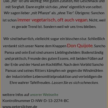
Das „mit“ ist uns wichtig: Mit guten Zutaten, mit Geschmack und
mit Sorgfalt. Dann ergibt sich das „ohne“ eigentlich von selbst.
Wir sagen lieber „mit Pflanze“ als „ohne Tier“. Übrigens: Sanchon
immer vegetarisch, oft auch vegan
ist schon
. Nicht, weil
es gerade Trend ist. Sondern weil wir uns treu bleiben.
Wir sind beharrlich, vielleicht sogar ein bisschen stur. Schließlich
Don Quijote
verdankt sich unser Name dem Knappen
. Sancho
Pansa und sein Esel sind unsere Lieblingshelden: Bodenständig
und praktisch, Freunde des guten Essens, mit beiden Füßen auf
der Erde und der Hand am Kochlöffel. Nach dem Vorbild Sancho
Pansas und seines Ritters kämpfen wir gegen die Windmühlen
der industriellen Lebensmittelproduktion und verteidigen die
Ehre wahrer Tafelfreuden.
Lassen Sie es sich schmecken.
weitere Infos auf
unserer Webseite
Kontrollnummer D-NW-D-13-2274-BC
www.petersilchen.de