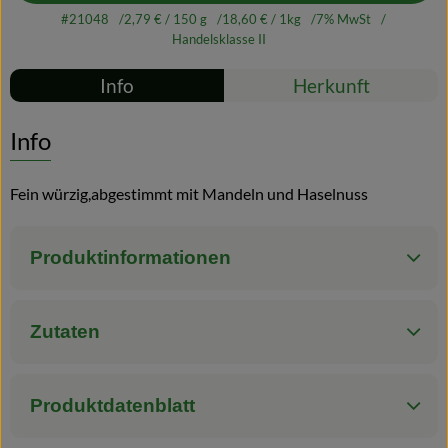
#21048
2,79 €
/ 150 g
18,60 €
/ 1kg
7% MwSt
Blog
Handelsklasse II
Rezepte
Info
Herkunft
Es wurden kei
Entdecke passende Rezepte
Info
Fein würzig,abgestimmt mit Mandeln und Haselnuss
Produktinformationen
Zutaten
Produktdatenblatt