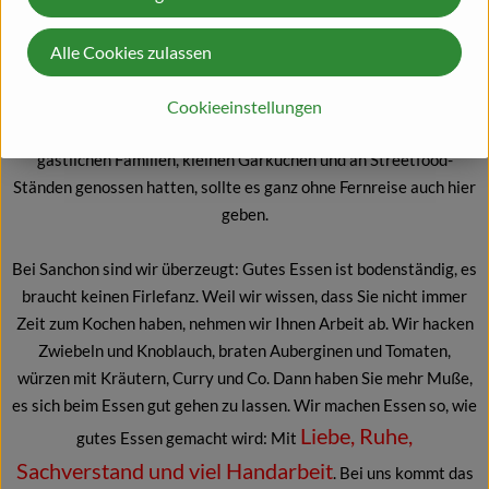
ein weltenbummelnder Koch, der Lust hatte, sie zuzubereiten.
Das machte er so, dass schnell immer mehr Menschen auf den
Alle Cookies zulassen
Geschmack kamen. Mit Christof Henne stieß ein weiterer
kocherfahrener Globetrotter dazu. Es entstand die gemeinsame
Cookieeinstellungen
Idee: Das wunderbare Essen, dass sie auf ihren Reisen in
gastlichen Familien, kleinen Garküchen und an Streetfood-
Ständen genossen hatten, sollte es ganz ohne Fernreise auch hier
geben.
Bei Sanchon sind wir überzeugt: Gutes Essen ist bodenständig, es
braucht keinen Firlefanz. Weil wir wissen, dass Sie nicht immer
Zeit zum Kochen haben, nehmen wir Ihnen Arbeit ab. Wir hacken
Zwiebeln und Knoblauch, braten Auberginen und Tomaten,
würzen mit Kräutern, Curry und Co. Dann haben Sie mehr Muße,
es sich beim Essen gut gehen zu lassen. Wir machen Essen so, wie
Liebe, Ruhe,
gutes Essen gemacht wird: Mit
Sachverstand und viel Handarbeit
. Bei uns kommt das