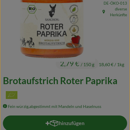
, Kontrollstelle:
DE-ÖKO-013
Naturkost
diverse
, Herkunft:
Herkünfte
Wein
Getränke
Kosmetik & Drogerie
Angebote & Neues
2,79 €
/ 150 g
18,60 €
/ 1kg
Wir empfehlen
Brotaufstrich Roter Paprika
VINCE Weine
So geht's
Fein würzig,abgestimmt mit Mandeln und Haselnuss
Über uns
hinzufügen
Produkt zum Warenkorb hinzuf
Veranstaltungen