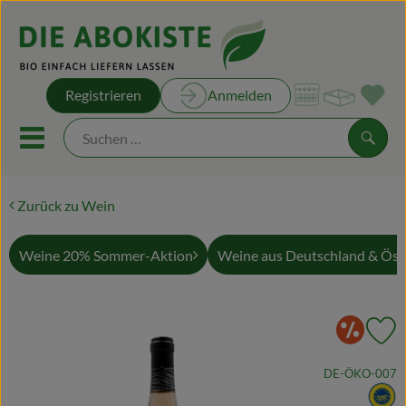
Warenk
Registrieren
Anmelden
Link
Mobiles Menu öffnen oder sch
Suche
Zurück zu Wein
Unsere Kisten
Unsere Rezepte
Weine 20% Sommer-Aktion
Weine aus Deutschland & Öst
Obst & Gemüse
So
Pr
Kühltheke
, Kontrollstelle:
DE-ÖKO-007
Brot & Backwaren
, 