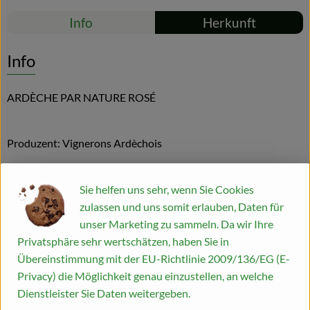
Rezepte
Info
Herkunft
Blog
Es wurden kei
Entdecke passende Rezepte
Info
ARDÈCHE PAR NATURE ROSÉ
Produzent: Vignerons Ardèchois
Öko-Kontrollstelle: FR-BIO-01
Sie helfen uns sehr, wenn Sie Cookies
Alkoholgehalt: 13,5%
zulassen und uns somit erlauben, Daten für
unser Marketing zu sammeln. Da wir Ihre
Rebsorten: Grenache, Syrah
Privatsphäre sehr wertschätzen, haben Sie in
Weinbeschreibung: FEINER ROSÉ VON DER ARDÉCHE
Übereinstimmung mit der EU-Richtlinie 2009/136/EG (E-
Privacy) die Möglichkeit genau einzustellen, an welche
Feine Aromen von roten Früchten mit einem
Dienstleister Sie Daten weitergeben.
Hauch Zitrus,