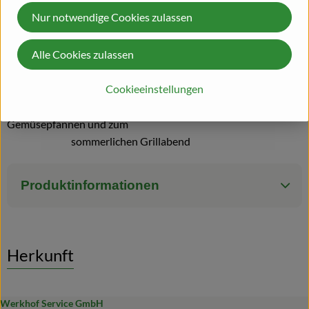
am Gaumen duftig-frisch und lebendig mit
Nur notwendige Cookies zulassen
schöner Länge
im Finale. Ein perfekter Sommerwein, sehr
Alle Cookies zulassen
ausbalanciert mit
klarer Mineralität..
Cookieeinstellungen
Speiseempfehlung: der Wein passt zu Aufläufen,
Gemüsepfannen und zum
sommerlichen Grillabend
Produktinformationen
Herkunft
Werkhof Service GmbH