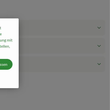
t
e
mung mit
ellen,
assen