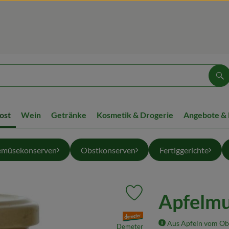
Su
ost
Wein
Getränke
Kosmetik & Drogerie
Angebote &
müsekonserven
Obstkonserven
Fertiggerichte
Apfelmu
Produkt zu Favouriten hinzuf
, Verband:
Aus Äpfeln vom Ob
Demeter