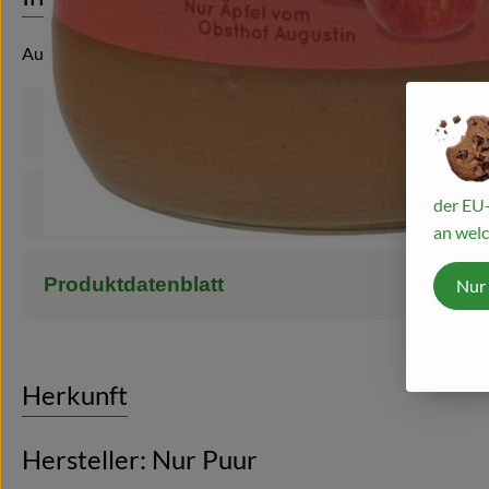
Aus Äpfeln vom Obsthof Augustin
Produktinformationen
Zutaten
der EU-
an welc
Produktdatenblatt
Nur
Herkunft
Hersteller: Nur Puur