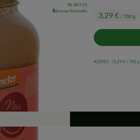
, Kontrollstelle:
NL-BIO-01
diverse Herkünfte
3,29 €
, Herkunft:
/ 700 g
#22025
3,29 €
/ 700 g
Rezepte
ine passenden Rezepte gefunden.