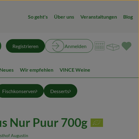
So geht's
Über uns
Veranstaltungen
Blog
Warenk
L
Registrieren
Anmelden
chen
 Neues
Wir empfehlen
VINCE Weine
Fischkonserven
Desserts
s Nur Puur 700g
ügen
sthof Augustin