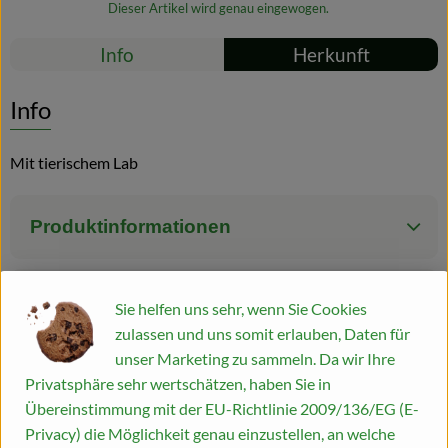
Dieser Artikel wird genau eingewogen.
Blog
Rezepte
Info
Herkunft
Es wurden kei
Entdecke passende Rezepte
Info
Mit tierischem Lab
Produktinformationen
Zutaten
Sie helfen uns sehr, wenn Sie Cookies
zulassen und uns somit erlauben, Daten für
unser Marketing zu sammeln. Da wir Ihre
Produktdatenblatt
Privatsphäre sehr wertschätzen, haben Sie in
Übereinstimmung mit der EU-Richtlinie 2009/136/EG (E-
Privacy) die Möglichkeit genau einzustellen, an welche