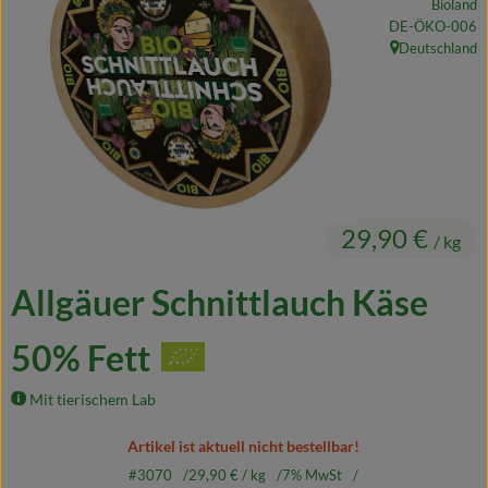
Bioland
Naturkost
, Kontrollstelle:
DE-ÖKO-006
Deutschland
, Herkunft:
Wein
Getränke
Kosmetik & Drogerie
Angebote & Neues
29,90 €
/ kg
Wir empfehlen
Allgäuer Schnittlauch Käse
VINCE Weine
50% Fett
So geht's
Mit tierischem Lab
Über uns
Artikel ist aktuell nicht bestellbar!
#3070
29,90 €
/ kg
7% MwSt
Veranstaltungen